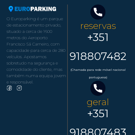
O Europarking é um parque
reservas
de estacionamento privado,
situado a cerca de 1600
+351
metros do Aeroporto
Francisco Sá Carneiro, com
capacidade para cerca de 280
918807482
veículos. Apostamos
sobretudo na segurança e
comodidade do cliente, mas
(Chamada para rede móvel nacional
também numa equipa jovem
portuguesa)
e responsável.
geral
+351
918807483