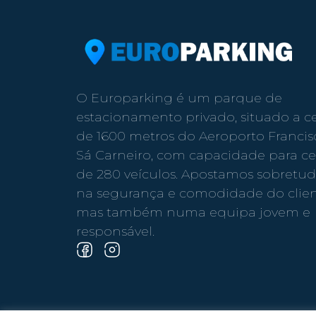
O Europarking é um parque de
estacionamento privado, situado a c
de 1600 metros do Aeroporto Francis
Sá Carneiro, com capacidade para ce
de 280 veículos. Apostamos sobretu
na segurança e comodidade do clien
mas também numa equipa jovem e
responsável.