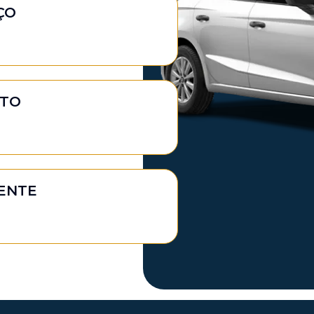
ÇO
TO
IENTE