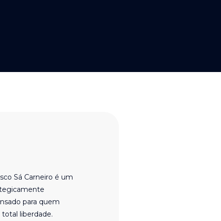
isco Sá Carneiro é um
ategicamente
pensado para quem
total liberdade.