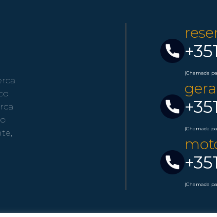
rese
+35
(Chamada par
erca
gera
co
+35
rca
do
(Chamada par
te,
moto
+35
(Chamada par