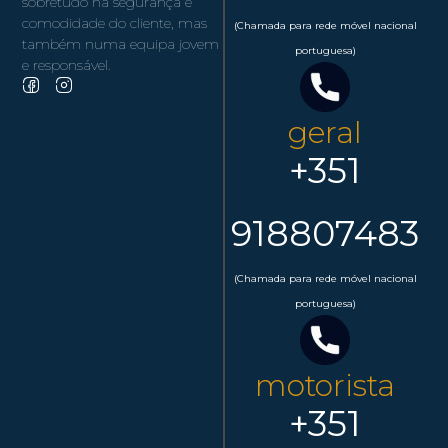
sobretudo na segurança e
comodidade do cliente, mas
(Chamada para rede móvel nacional
também numa equipa jovem
portuguesa)
e responsável.
geral
+351
918807483
(Chamada para rede móvel nacional
portuguesa)
motorista
+351