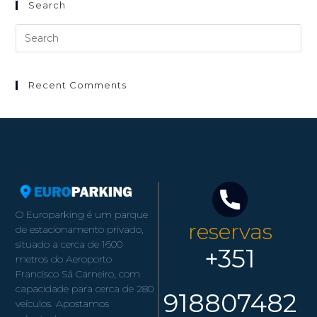
Search
Recent Comments
O Europarking é um parque
reservas
de estacionamento privado,
situado a cerca de 1600
+351
metros do Aeroporto
Francisco Sá Carneiro, com
capacidade para cerca de 280
918807482
veículos. Apostamos